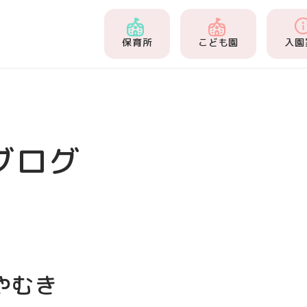
保育所
こども園
入園
ブログ
やむき