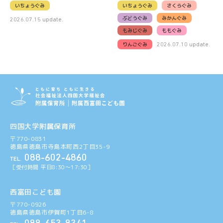
いちょうぐみ
いちょうぐみ
さくらぐみ
ぶどうぐみ
みかんぐみ
2026.07.15 update.
もみじぐみ
ももぐみ
りんごぐみ
2026.07.10 update.
四国大学附属保育所
〒770-0831
徳島県徳島市寺島本町西2丁目35-9
088-602-4860
TEL.
［受付時間 平日8:30〜17:30］
西富田こども園
〒770-0926
徳島県徳島市伊賀町1丁目6-8