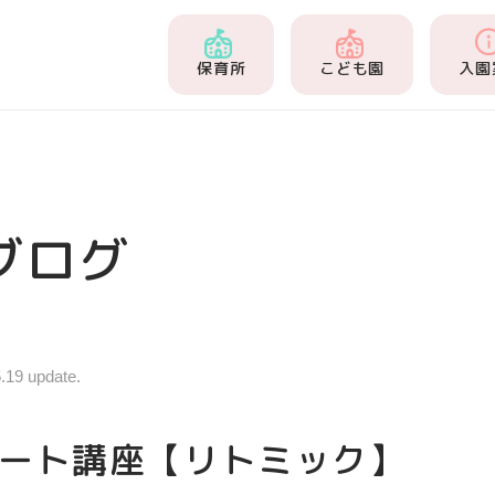
保育所
こども園
入園
ブログ
.19 update.
ート講座【リトミック】