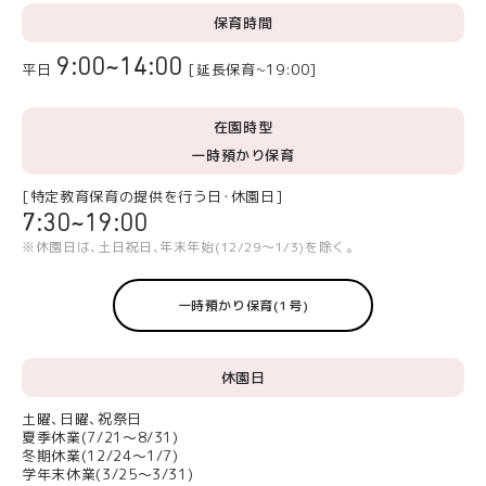
保育時間
9:00~14:00
平日
[延長保育~19:00]
在園時型
一時預かり保育
[特定教育保育の提供を行う日･休園日]
7:30~19:00
※休園日は､土日祝日､年末年始(12/29〜1/3)を除く｡
一時預かり保育(1号)
休園日
土曜､日曜､祝祭日
夏季休業(7/21～8/31)
冬期休業(12/24～1/7)
学年末休業(3/25～3/31)