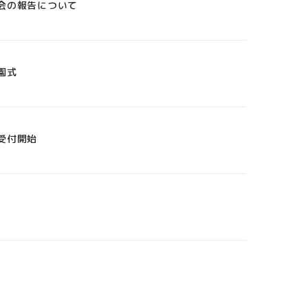
会の報告について
園式
受付開始