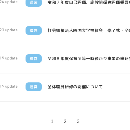
令和７年度自己評価、施設関係者評価委員
運営
24 update.
社会福祉法人四国大学福祉会 修了式・卒
運営
23 update.
令和８年度保育所等一時預かり事業の申込
運営
15 update.
全体職員研修の開催について
運営
15 update.
1
2
3