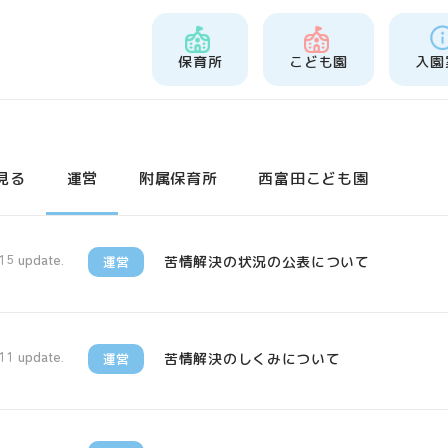
保育所
こども園
入園
見る
運営
附属保育所
西富田こども園
苦情解決の状況の公表について
運営
15 update.
苦情解決のしくみについて
運営
11 update.