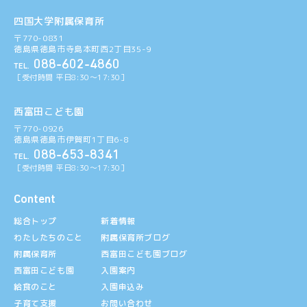
四国大学附属保育所
〒770-0831
徳島県徳島市寺島本町西2丁目35-9
088-602-4860
TEL.
［受付時間 平日8:30〜17:30］
西富田こども園
〒770-0926
徳島県徳島市伊賀町1丁目6-8
088-653-8341
TEL.
［受付時間 平日8:30〜17:30］
Content
総合トップ
新着情報
わたしたちのこと
附属保育所ブログ
附属保育所
西富田こども園ブログ
西富田こども園
入園案内
給食のこと
入園申込み
子育て支援
お問い合わせ