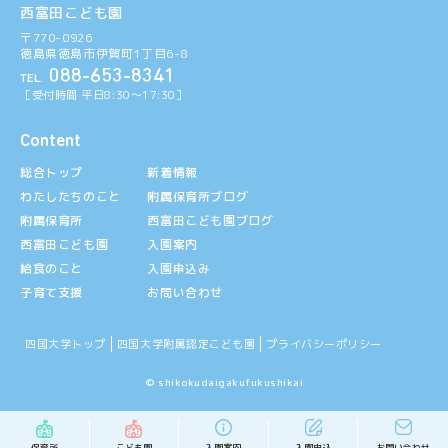
西富田こども園
〒770-0926
徳島県徳島市伊賀町1丁目6-8
088-653-8341
TEL.
［受付時間 平日8:30〜17:30］
Content
総合トップ
新着情報
わたしたちのこと
附属保育所ブログ
附属保育所
西富田こども園ブログ
西富田こども園
入園案内
給食のこと
入園申込み
子育て支援
お問い合わせ
四国大学トップ
四国大学附属認定こども園
プライバシーポリシー
© shikokudaigakufukushikai
保育所
こども園
入園案内
入園申込
お問い合わせ