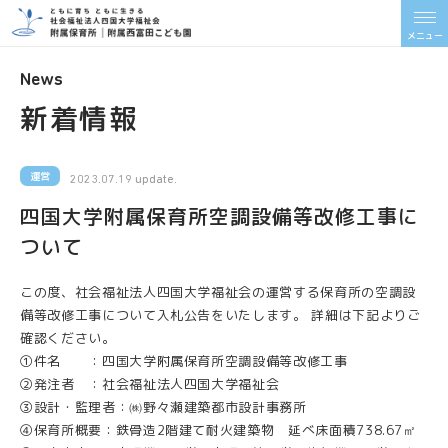
メニュー
News
新着情報
運営
2023.07.19 update.
四国大学附属保育所空調設備等改修工事に
ついて
この度、社会福祉法人四国大学福祉会の運営する保育所の空調設
備等改修工事について入札公告をいたします。 詳細は下記よりご
確認ください。
①件名 ：四国大学附属保育所空調設備等改修工事
②発注者 ：社会福祉法人四国大学福祉会
③設計・監理者：㈱野々瀬建築都市設計事務所
④保育所概要：鉄骨造2階建て耐火建築物 延べ床面積738.67㎡