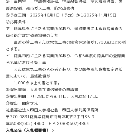
⑤工事内容 ：空調機器設備、空調配管設備、換気機器設備、床
暖房設備、都市ガス工事、防水改修他
⑥予定工期：2023年10月1日（予定）から2023年11月15日
⑦応募条件：
ア 徳島県外に主たる営業所があり、建設業法による経営審査の
係る総合評定値通知書のうち
直近の管工事または電気工事の総合評定値が1,700点以上の者
とする。
イ 徳島市内に主たる営業所があり、令和5年度の徳島市の登録業
者名簿における管工事
または電気工事のＡの者であり、かつ競争参加資格認定通知
書において、最終数値が
1,000点以上の者とする。
⑧提出書類：入札参加資格審査の申請書
⑨提出期間：7月28日から8月1日。入札は8月7日。
⑩提出・問合せ先：
社会福祉法人四国大学福祉会 四国大学附属保育所
〒770-0831徳島県徳島市寺島本町西2丁目35-9
電話088(602) 4860 ＦＡＸ088(602)4863
入札公告（入札概要書）