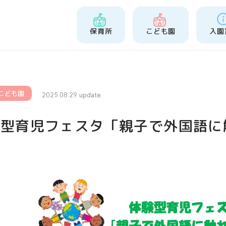
保育所
こども園
入園
こども園
2025.08.29 update.
験型育児フェスタ「親子で外国語に